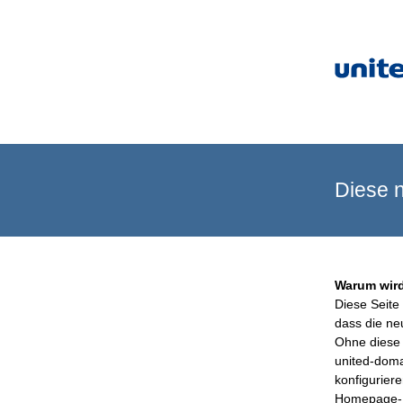
Diese n
Warum wird
Diese Seite 
dass die ne
Ohne diese 
united-doma
konfigurier
Homepage-B