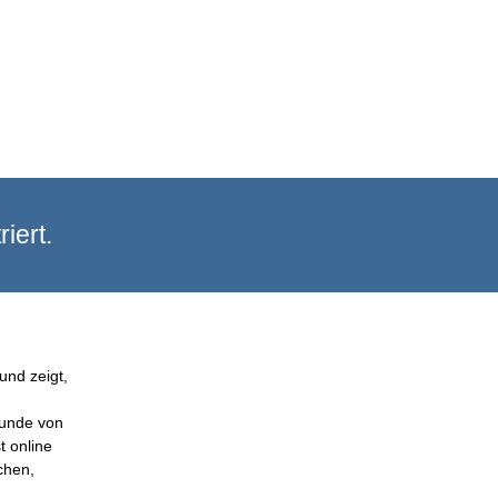
iert.
und zeigt,
Kunde von
t online
chen,